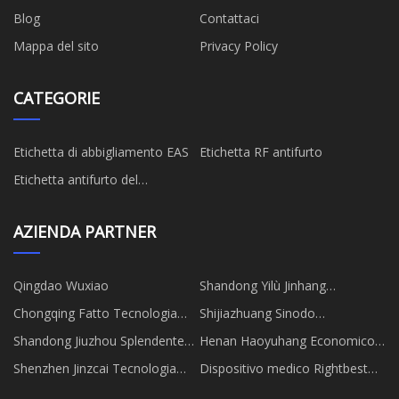
Blog
Contattaci
Mappa del sito
Privacy Policy
CATEGORIE
Etichetta di abbigliamento EAS
Etichetta RF antifurto
Etichetta antifurto del
supermercato
AZIENDA PARTNER
Qingdao Wuxiao
Shandong Yilù Jinhang
Elettronica Tecnologia Co., srl
Chongqing Fatto Tecnologia
Shijiazhuang Sinodo
Co., Ltd
Decorazione Materiali
Shandong Jiuzhou Splendente
Henan Haoyuhang Economico
Tecnologia Co., Ltd
Tecnologia Co. Ltd.
&Commercio Co., Ltd.
Shenzhen Jinzcai Tecnologia
Dispositivo medico Rightbest
Co., Ltd.
limitato