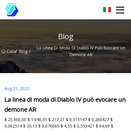
Chongqing EAS Abbigliamento Etichetta Group Co.,Ltd
Blog
La Linea Di Moda Di Diablo IV Può Evocare Un
/
/
Casa
Blog
Demone AR
Aug 21, 2023
La linea di moda di Diablo IV può evocare un
demone AR
$ 25.960,00 $ 1.640,35 $ 217,21 $ 0,515147 $ 0,260427 $
0,062514 $ 20,13 $ 0,076065 $ 4,55 $ 0,553421 $ 64,69 $